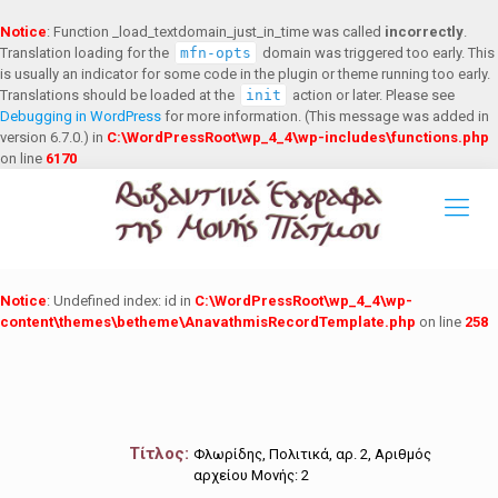
Notice
: Function _load_textdomain_just_in_time was called
incorrectly
.
Translation loading for the
mfn-opts
domain was triggered too early. This
is usually an indicator for some code in the plugin or theme running too early.
Translations should be loaded at the
init
action or later. Please see
Debugging in WordPress
for more information. (This message was added in
version 6.7.0.) in
C:\WordPressRoot\wp_4_4\wp-includes\functions.php
on line
6170
Notice
: Undefined index: id in
C:\WordPressRoot\wp_4_4\wp-
content\themes\betheme\AnavathmisRecordTemplate.php
on line
258
Τίτλος:
Φλωρίδης, Πολιτικά, αρ. 2, Αριθμός
αρχείου Μονής: 2