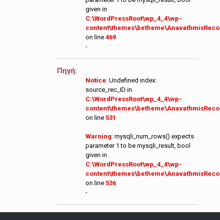
given in
C:\WordPressRoot\wp_4_4\wp-
content\themes\betheme\AnavathmisReco
on line
469
-
Πηγή:
Notice
: Undefined index:
source_rec_ID in
C:\WordPressRoot\wp_4_4\wp-
content\themes\betheme\AnavathmisReco
on line
531
Warning
: mysqli_num_rows() expects
parameter 1 to be mysqli_result, bool
given in
C:\WordPressRoot\wp_4_4\wp-
content\themes\betheme\AnavathmisReco
on line
536
-