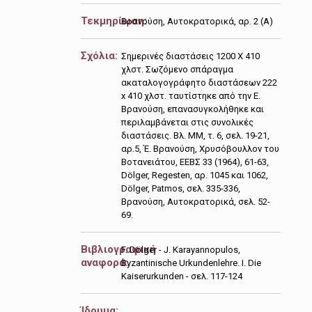
Τεκμηρίωση:
Βρανούση, Αυτοκρατορικά, αρ. 2 (Α)
Σχόλια:
Σημερινές διαστάσεις 1200 Χ 410
χλστ. Σωζόμενο σπάραγμα
ακαταλογογράφητο διαστάσεων 222
x 410 χλστ. ταυτίστηκε από την Ε.
Βρανούση, επανασυγκολήθηκε και
περιλαμβάνεται στις συνολικές
διαστάσεις. Βλ. ΜΜ, τ. 6, σελ. 19-21,
αρ.5, Έ. Βρανούση, Χρυσόβουλλον του
Βοτανειάτου, ΕΕΒΣ 33 (1964), 61-63,
Dölger, Regesten, αρ. 1045 και 1062,
Dölger, Patmos, σελ. 335-336,
Βρανούση, Αυτοκρατορικά, σελ. 52-
69.
Βιβλιογραφική
F. Dölger - J. Karayannopulos,
αναφορά:
Byzantinische Urkundenlehre. I. Die
Kaiserurkunden - σελ. 117-124
Ίδρυμα: