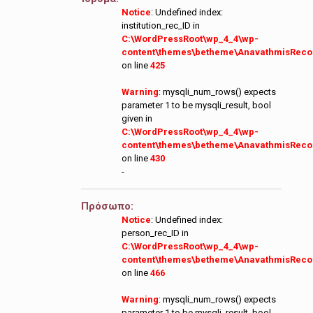
Notice
: Undefined index:
institution_rec_ID in
C:\WordPressRoot\wp_4_4\wp-
content\themes\betheme\AnavathmisReco
on line
425
Warning
: mysqli_num_rows() expects
parameter 1 to be mysqli_result, bool
given in
C:\WordPressRoot\wp_4_4\wp-
content\themes\betheme\AnavathmisReco
on line
430
-
Πρόσωπο:
Notice
: Undefined index:
person_rec_ID in
C:\WordPressRoot\wp_4_4\wp-
content\themes\betheme\AnavathmisReco
on line
466
Warning
: mysqli_num_rows() expects
parameter 1 to be mysqli_result, bool